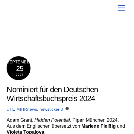
Skip
Men
to
content
SEPTEMBER
25
2024
Nominiert für den Deutschen
Wirtschaftsbuchspreis 2024
news
,
newsticker
0
UTE MIHR
Adam Grant.
Hidden Potential
. Piper, München 2024.
Aus dem Englischen übersetzt von
Marlene Fleißig
und
Violeta Topalova
.