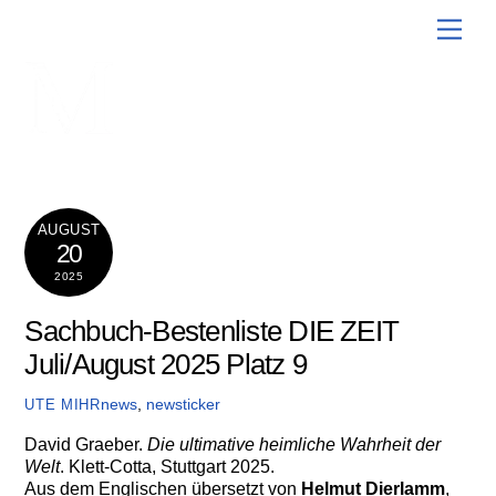
Skip
Men
to
content
AUGUST
20
2025
Sachbuch-Bestenliste DIE ZEIT
Juli/August 2025 Platz 9
news
,
newsticker
UTE MIHR
David Graeber.
Die ultimative heimliche Wahrheit der
Welt
. Klett-Cotta, Stuttgart 2025.
Aus dem Englischen übersetzt von
Helmut Dierlamm
,