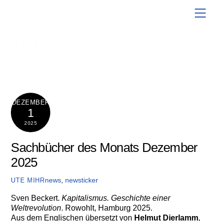
Skip
Men
to
content
DEZEMBER
1
2025
Sachbücher des Monats Dezember
2025
news
,
newsticker
UTE MIHR
Sven Beckert.
Kapitalismus. Geschichte einer
Weltrevolution
. Rowohlt, Hamburg 2025.
Aus dem Englischen übersetzt von
Helmut Dierlamm
,