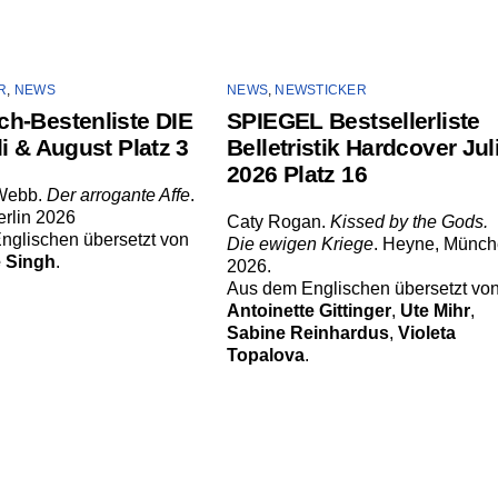
R
,
NEWS
NEWS
,
NEWSTICKER
h-Bestenliste DIE
SPIEGEL Bestsellerliste
i & August Platz 3
Belletristik Hardcover Jul
2026 Platz 16
 Webb.
Der arrogante Affe
.
erlin 2026
Caty Rogan.
Kissed by the Gods.
nglischen übersetzt von
Die ewigen Kriege
. Heyne, Münc
 Singh
.
2026.
Aus dem Englischen übersetzt vo
Antoinette Gittinger
,
Ute Mihr
,
Sabine Reinhardus
,
Violeta
Topalova
.