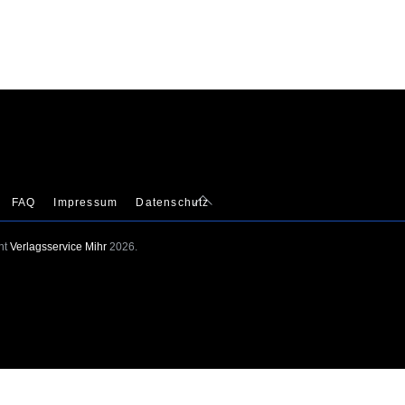
Back
FAQ
Impressum
Datenschutz
To
Top
ht
Verlagsservice Mihr
2026.